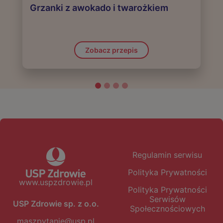
Grzanki z awokado i twarożkiem
Zobacz przepis
Regulamin serwisu
Polityka Prywatności
www.uspzdrowie.pl
Polityka Prywatności
Serwisów
USP Zdrowie sp. z o.o.
Społecznościowych
maszpytanie@usp.pl