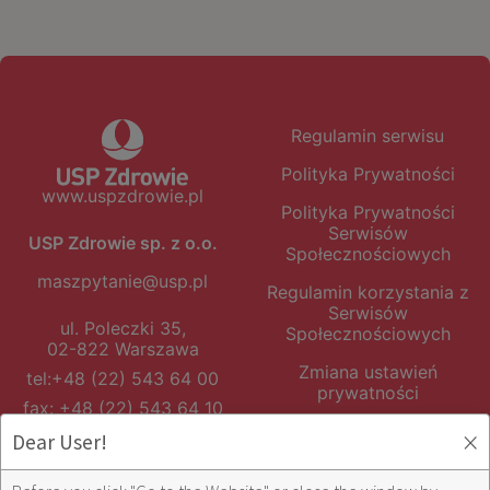
Regulamin serwisu
Polityka Prywatności
www.uspzdrowie.pl
Polityka Prywatności
Serwisów
USP Zdrowie sp. z o.o.
Społecznościowych
maszpytanie@usp.pl
Regulamin korzystania z
Serwisów
ul. Poleczki 35,
Społecznościowych
02-822 Warszawa
Zmiana ustawień
tel:
+48 (22) 543 64 00
prywatności
fax: +48 (22) 543 64 10
×
Dear User!
Facebook