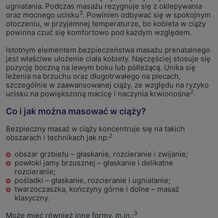
ugniatania. Podczas masażu rezygnuje się z oklepywania
3
oraz mocnego ucisku
. Powinien odbywać się w spokojnym
otoczeniu, w przyjemnej temperaturze, bo kobieta w ciąży
powinna czuć się komfortowo pod każdym względem.
Istotnym elementem bezpieczeństwa masażu prenatalnego
jest właściwe ułożenie ciała kobiety. Najczęściej stosuje się
pozycję boczną na lewym boku lub półleżącą. Unika się
leżenia na brzuchu oraz długotrwałego na plecach,
szczególnie w zaawansowanej ciąży, ze względu na ryzyko
2
ucisku na powiększoną macicę i naczynia krwionośne
.
Co i jak można masować w ciąży?
Bezpieczny masaż w ciąży koncentruje się na takich
2
obszarach i technikach jak np:
obszar grzbietu – głaskanie, rozcieranie i zwijanie;
powłoki jamy brzusznej – głaskanie i delikatne
rozcieranie;
pośladki – głaskanie, rozcieranie i ugniatanie;
twarzoczaszka, kończyny górne i dolne – masaż
klasyczny.
3
Może mieć również inne formy, m.in.: