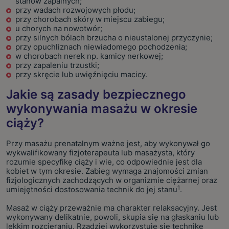
stanów zapalnych;
przy wadach rozwojowych płodu;
przy chorobach skóry w miejscu zabiegu;
u chorych na nowotwór;
przy silnych bólach brzucha o nieustalonej przyczynie;
przy opuchliznach niewiadomego pochodzenia;
w chorobach nerek np. kamicy nerkowej;
przy zapaleniu trzustki;
przy skręcie lub uwięźnięciu macicy.
Jakie są zasady bezpiecznego
wykonywania masażu w okresie
ciąży?
Przy masażu prenatalnym ważne jest, aby wykonywał go
wykwalifikowany fizjoterapeuta lub masażysta, który
rozumie specyfikę ciąży i wie, co odpowiednie jest dla
kobiet w tym okresie. Zabieg wymaga znajomości zmian
fizjologicznych zachodzących w organizmie ciężarnej oraz
1
umiejętności dostosowania technik do jej stanu
.
Masaż w ciąży przeważnie ma charakter relaksacyjny. Jest
wykonywany delikatnie, powoli, skupia się na głaskaniu lub
lekkim rozcieraniu. Rzadziej wykorzystuje się technikę