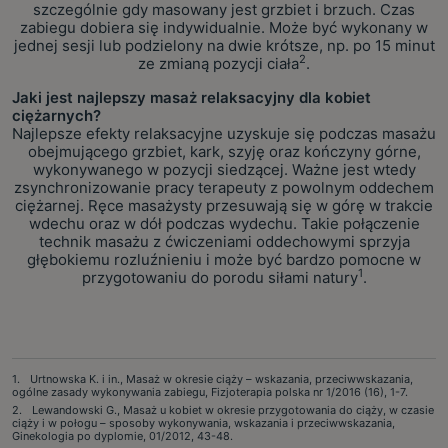
szczególnie gdy masowany jest grzbiet i brzuch. Czas
zabiegu dobiera się indywidualnie. Może być wykonany w
jednej sesji lub podzielony na dwie krótsze, np. po 15 minut
2
ze zmianą pozycji ciała
.
Jaki jest najlepszy masaż relaksacyjny dla kobiet
ciężarnych?
Najlepsze efekty relaksacyjne uzyskuje się podczas masażu
obejmującego grzbiet, kark, szyję oraz kończyny górne,
wykonywanego w pozycji siedzącej. Ważne jest wtedy
zsynchronizowanie pracy terapeuty z powolnym oddechem
ciężarnej. Ręce masażysty przesuwają się w górę w trakcie
wdechu oraz w dół podczas wydechu. Takie połączenie
technik masażu z ćwiczeniami oddechowymi sprzyja
głębokiemu rozluźnieniu i może być bardzo pomocne w
1
przygotowaniu do porodu siłami natury
.
Urtnowska K. i in., Masaż w okresie ciąży – wskazania, przeciwwskazania,
ogólne zasady wykonywania zabiegu, Fizjoterapia polska nr 1/2016 (16), 1-7.
Lewandowski G., Masaż u kobiet w okresie przygotowania do ciąży, w czasie
ciąży i w połogu – sposoby wykonywania, wskazania i przeciwwskazania,
Ginekologia po dyplomie, 01/2012, 43-48.