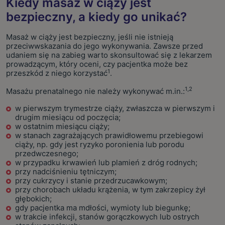
Kiedy masaż w ciąży jest
bezpieczny, a kiedy go unikać?
Masaż w ciąży jest bezpieczny, jeśli nie istnieją
przeciwwskazania do jego wykonywania. Zawsze przed
udaniem się na zabieg warto skonsultować się z lekarzem
prowadzącym, który oceni, czy pacjentka może bez
1
przeszkód z niego korzystać
.
1,2
Masażu prenatalnego nie należy wykonywać m.in.:
w pierwszym trymestrze ciąży, zwłaszcza w pierwszym i
drugim miesiącu od poczęcia;
w ostatnim miesiącu ciąży;
w stanach zagrażających prawidłowemu przebiegowi
ciąży, np. gdy jest ryzyko poronienia lub porodu
przedwczesnego;
w przypadku krwawień lub plamień z dróg rodnych;
przy nadciśnieniu tętniczym;
przy cukrzycy i stanie przedrzucawkowym;
przy chorobach układu krążenia, w tym zakrzepicy żył
głębokich;
gdy pacjentka ma mdłości, wymioty lub biegunkę;
w trakcie infekcji, stanów gorączkowych lub ostrych