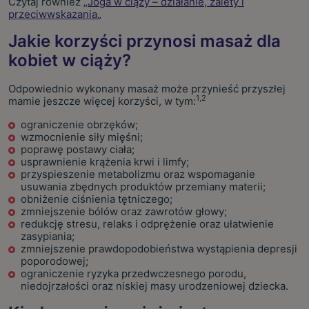
Czytaj również „
Joga w ciąży – działanie, zalety i
przeciwwskazania
„
Jakie korzyści przynosi masaż dla
kobiet w ciąży?
Odpowiednio wykonany masaż może przynieść przyszłej
1,2
mamie jeszcze więcej korzyści, w tym:
ograniczenie obrzęków;
wzmocnienie siły mięśni;
poprawę postawy ciała;
usprawnienie krążenia krwi i limfy;
przyspieszenie metabolizmu oraz wspomaganie
usuwania zbędnych produktów przemiany materii;
obniżenie ciśnienia tętniczego;
zmniejszenie bólów oraz zawrotów głowy;
redukcję stresu, relaks i odprężenie oraz ułatwienie
zasypiania;
zmniejszenie prawdopodobieństwa wystąpienia depresji
poporodowej;
ograniczenie ryzyka przedwczesnego porodu,
niedojrzałości oraz niskiej masy urodzeniowej dziecka.