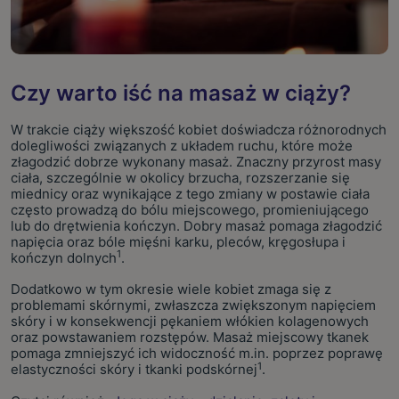
Czy warto iść na masaż w ciąży?
W trakcie ciąży większość kobiet doświadcza różnorodnych
dolegliwości związanych z układem ruchu, które może
złagodzić dobrze wykonany masaż. Znaczny przyrost masy
ciała, szczególnie w okolicy brzucha, rozszerzanie się
miednicy oraz wynikające z tego zmiany w postawie ciała
często prowadzą do bólu miejscowego, promieniującego
lub do drętwienia kończyn. Dobry masaż pomaga złagodzić
napięcia oraz bóle mięśni karku, pleców, kręgosłupa i
1
kończyn dolnych
.
Dodatkowo w tym okresie wiele kobiet zmaga się z
problemami skórnymi, zwłaszcza zwiększonym napięciem
skóry i w konsekwencji pękaniem włókien kolagenowych
oraz powstawaniem rozstępów. Masaż miejscowy tkanek
pomaga zmniejszyć ich widoczność m.in. poprzez poprawę
1
elastyczności skóry i tkanki podskórnej
.