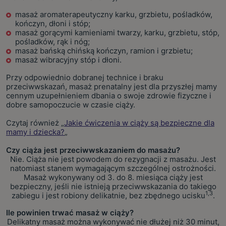
masaż aromaterapeutyczny karku, grzbietu, pośladków,
kończyn, dłoni i stóp;
masaż gorącymi kamieniami twarzy, karku, grzbietu, stóp,
pośladków, rąk i nóg;
masaż bańską chińską kończyn, ramion i grzbietu;
masaż wibracyjny stóp i dłoni.
Przy odpowiednio dobranej technice i braku
przeciwwskazań, masaż prenatalny jest dla przyszłej mamy
cennym uzupełnieniem dbania o swoje zdrowie fizyczne i
dobre samopoczucie w czasie ciąży.
Czytaj również „
Jakie ćwiczenia w ciąży są bezpieczne dla
mamy i dziecka?
„
Czy ciąża jest przeciwwskazaniem do masażu?
Nie. Ciąża nie jest powodem do rezygnacji z masażu. Jest
natomiast stanem wymagającym szczególnej ostrożności.
Masaż wykonywany od 3. do 8. miesiąca ciąży jest
bezpieczny, jeśli nie istnieją przeciwwskazania do takiego
1,3
zabiegu i jest robiony delikatnie, bez zbędnego ucisku
.
Ile powinien trwać masaż w ciąży?
Delikatny masaż można wykonywać nie dłużej niż 30 minut,