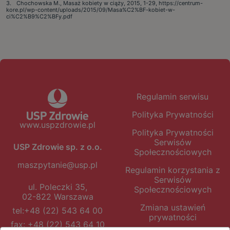
Chochowska M., Masaż kobiety w ciąży, 2015, 1-29, https://centrum-
kore.pl/wp-content/uploads/2015/09/Masa%C2%BF-kobiet-w-
ci%C2%B9%C2%BFy.pdf
Regulamin serwisu
Polityka Prywatności
www.uspzdrowie.pl
Polityka Prywatności
Serwisów
USP Zdrowie sp. z o.o.
Społecznościowych
maszpytanie@usp.pl
Regulamin korzystania z
Serwisów
ul. Poleczki 35,
Społecznościowych
02-822 Warszawa
Zmiana ustawień
tel:
+48 (22) 543 64 00
prywatności
fax: +48 (22) 543 64 10